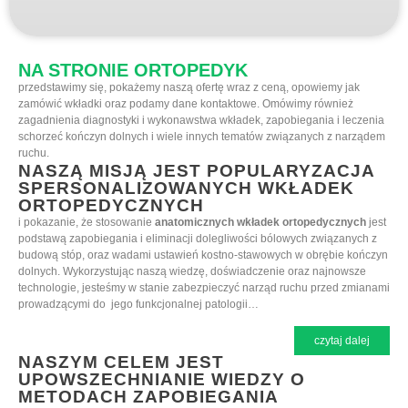
NA STRONIE ORTOPEDYK
przedstawimy się, pokażemy naszą ofertę wraz z ceną, opowiemy jak
zamówić wkładki oraz podamy dane kontaktowe. Omówimy również
zagadnienia diagnostyki i wykonawstwa wkładek, zapobiegania i leczenia
schorzeć kończyn dolnych i wiele innych tematów związanych z narządem
ruchu.
NASZĄ MISJĄ JEST POPULARYZACJA
SPERSONALIZOWANYCH WKŁADEK
ORTOPEDYCZNYCH
i pokazanie, że stosowanie
anatomicznych wkładek ortopedycznych
jest
podstawą zapobiegania i eliminacji dolegliwości bólowych związanych z
budową stóp, oraz wadami ustawień kostno-stawowych w obrębie kończyn
dolnych. Wykorzystując naszą wiedzę, doświadczenie oraz najnowsze
technologie, jesteśmy w stanie zabezpieczyć narząd ruchu przed zmianami
prowadzącymi do jego funkcjonalnej patologii…
czytaj dalej
NASZYM CELEM JEST
UPOWSZECHNIANIE WIEDZY O
METODACH ZAPOBIEGANIA