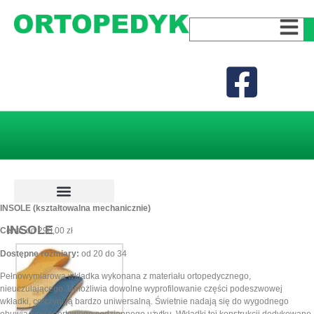
INSOLE (kształtowalna mechanicznie)
Wkładki ortopedyczne
Wkładki dla dzieci
Wkładki dla dorosłych
Wkładki na wysokie obcasy
Wkładki dla aktywnych
Wkładki dla sportowców
Wkładki do stóp dysfunkcyjnych
INSOLE
Cena:
od 290,00 zł
Dostępne rozmiary:
od 20 do 34
Pełnowymiarowa wkładka wykonana z materiału ortopedycznego,
nieuczulającego. Umożliwia dowolne wyprofilowanie części podeszwowej
wkładki, co czyni ją bardzo uniwersalną. Świetnie nadają się do wygodnego