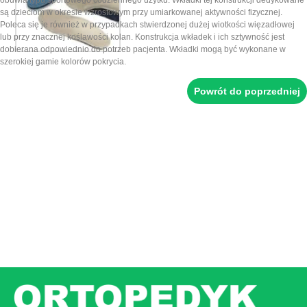
obuwia typu sportowego codziennego użytku. Wkładki tej konstrukcji dedykowane
są dzieciom w okresie wzrostowym przy umiarkowanej aktywności fizycznej.
Poleca się je również w przypadkach stwierdzonej dużej wiotkości więzadłowej
lub przy znacznej koślawości kolan. Konstrukcja wkładek i ich sztywność jest
dobierana odpowiednio do potrzeb pacjenta. Wkładki mogą być wykonane w
szerokiej gamie kolorów pokrycia.
Powrót do poprzedniej