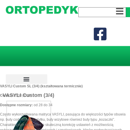
VASYLI Custom SL (3/4) (kształtowana termicznie)
Wkładki ortopedyczne
Wkładki dla dzieci
Wkładki dla dorosłych
Wkładki na wysokie obcasy
Wkładki dla aktywnych
Wkładki dla sportowców
Wkładki do stóp dysfunkcyjnych
VASYLI Custom (3/4)
Cena:
do 530,00 zł
Dostępne rozmiary:
od 28 do 34
Często wykorzystywana matryca VASYLI, pasująca do większości typów obuwia
np. buty codziennego użytku, buty wizytowe również buty typu „kozaczki”.
Charakteryzuje się bardzo o skuteczną korekcję ustawień z możliwością