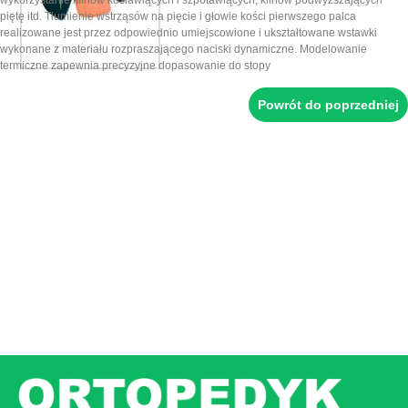
wykorzystanie klinów koślawiących i szpotawiących, klinów podwyższających
piętę itd. Tłumienie wstrząsów na pięcie i głowie kości pierwszego palca
realizowane jest przez odpowiednio umiejscowione i ukształtowane wstawki
wykonane z materiału rozpraszającego naciski dynamiczne. Modelowanie
termiczne zapewnia precyzyjne dopasowanie do stopy
Powrót do poprzedniej